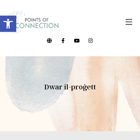
Open toolbar
Dwar il-proġett