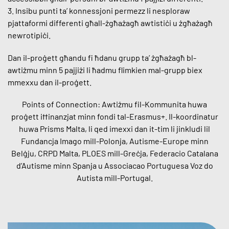
3. Insibu punti ta’ konnessjoni permezz li nesploraw
pjattaformi differenti għall-żgħażagħ awtistiċi u żgħażagħ
newrotipiċi.
Dan il-proġett għandu fi ħdanu grupp ta’ żgħażagħ bl-
awtiżmu minn 5 pajjiżi li ħadmu flimkien mal-grupp biex
mmexxu dan il-proġett.
Points of Connection: Awtiżmu fil-Kommunita huwa
proġett iffinanzjat minn fondi tal-Erasmus+. Il-koordinatur
huwa Prisms Malta, li qed imexxi dan it-tim li jinkludi lil
Fundancja Imago mill-Polonja, Autisme-Europe minn
Belġju, CRPD Malta, PLOES mill-Greċja, Federacio Catalana
d’Autisme minn Spanja u Associacao Portuguesa Voz do
Autista mill-Portugal.