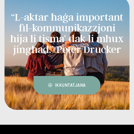
“L-aktar ħaġa important
fil-kommunikazzjoni
hija li tisma’ dak li mhux
jingħad.” Peter Drucker
IKKUNTATJANA