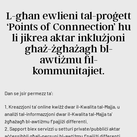
L-għan ewlieni tal-proġett
‘Points of Connnection’ hu
li jikrea aktar inklużjoni
għaż-żgħażagħ bl-
awtiżmu fil-
kommunitajiet.
Dan se jsir permezz ta’:
1. Kreazzjoni ta’ online kwiżż dwar il-Kwalita tal-Ħajja, u
analiżi tal-informazzjoni dwar il-Kwalita tal-Ħajja ta’
żgħażagħ bl-awtiżmu f’pajjiżi differenti.
2. Sapport biex servizzi u setturi private/pubbliċi aktar
aċċessibbli għall-persuni bl-awtiżmu f’pajjiżi differenti.